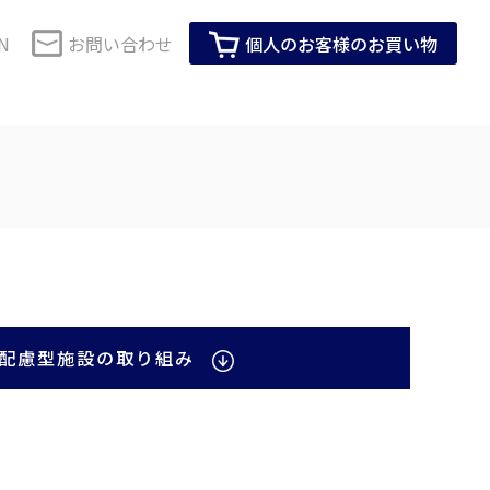
N
お問い合わせ
個人のお客様のお買い物
コーポレートガバナンス
セーレンのSDGs
・健康
生活用品・インテリア
SDGsに対する当社グループの考え方
技術で解決
株式情報
会社紹介動画
IRイベント
企業活動全体を通じたSDGsへの取り組み
M事業
ロールスクリーン用素材
製品・サービスを通じたSDGsへの取り組
IRカレンダー
み
ス化粧品
インテリア家具用素材
ーツ活動
メディア掲載情報
株主総会
ビスコテックスのSDGs
配慮型施設の取り組み
臭アンダーウエ
生活用品
T
見る
すべて見る