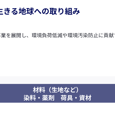
生きる地球への取り組み
セールスプロモーショ
衣料繊維事業
繊維
ン
FlexMove®
ビスコテックスPRシート
高透湿防
事業を展開し、環境負荷低減や環境汚染防止に貢献
加工
無縫製ニット
彩dex
PRIMORDIAL®
高透湿防
ネート加
ビスコテックスメイクユ
アブランド
すべて見る
すべて見る
すべて
材料（生地など）
セーレンってどんな会社
機能から探
染料・薬剤 荷具・資材