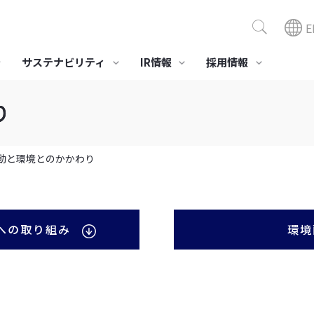
E
サステナビリティ
IR情報
採用情報
り
ポジション商品
組み
サステナビリティニュース
社会への取り組み
スモデル「ビスコテックス」
セーレングループ人権方針
環境対応
医療・介護
美容
・製造ビジネス
全活動
健康経営への取り組み
動と環境とのかかわり
業績・財務情報
役員一覧
事業所・グループ会社
IR資料室
当社の
株主・
LE®
境とのかかわり
労働安全衛生
プリプレグ SERECARBO®
ガイドライン
社会貢献活動
接触浄化材ファイバーウ
医療･介護･健康向け製品･
化粧品OE
経営成績
決算報告
株式情報
ィード
素材
コモエー
セーレンってどんな会
会社概要
スポ
財務状況
有価証券報告書
格付情報
合成皮革QUOLE®
総合医療情報システム
社
への取り組み
環境
高性能消
NEW CureLa®
キャッシュ・フローの状
株主通信
株価情報
アDEOES
況
高性能 抗ウイルス技術
インベスターズガイド
BYERUS®
データレポート
すべて見る
すべて見る
すべて