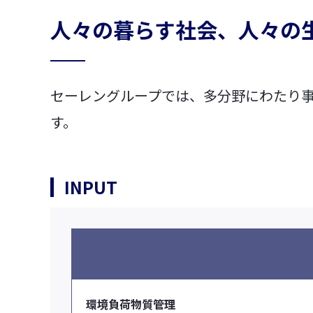
人々の暮らす社会、人々の
車輌資材
ビスコテックス
合成皮革QUOLE®
ビスコテックスとは
セーレングループでは、多分野にわたり
人工皮革Leganu®
インクジェットソリュー
す。
ションサービス
ファブリック
高精細インクジェット
INPUT
すべて見る
すべて見る
環境負荷物質管理