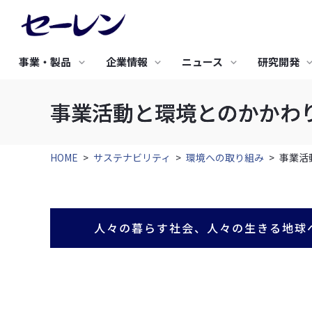
事業・製品
企業情報
ニュース
研究開発
事業活動と環境とのかかわ
研究開発TOP
サステナビリティTOP
採用情報TOP
新着情報
IRニュース
バリュープロ
環境への取り
事業・製品TOP
企業情報TOP
IR情報TOP
研究開発の基礎戦略
トップメッセージ
新卒採用
究極のビジネ
基本方針
エレクトロニクス
土木・建築・産業資材
研究開発のコンセプト
サステナビリティ基本方針
キャリア採用
人工衛星開発
3つの環境保
株主のみなさまにご挨
HOME
>
サステナビリティ
>
環境への取り組み
>
事業活
セーレンについて
経営理念・経営戦略
経営方針・戦略
研究開発体制
サステナビリティ推進体制
合成皮革QUO
事業活動と環
拶
セーレンのマテリアリティ
成形用炭素繊維
グリーン調達
フレキシブル導電素材
高密度織物 防草シート
IRニュース
中期経営戦略
METAFLEX®
サステナビリティニュース
認証取得
高性能 調湿気密シート
代表挨拶
沿革
セーレンってどんな会
ディスクロージャーポリ
導電布・導電不織布
人々の暮らす社会、人々の生きる地球
高耐久遮熱型 透湿防水シ
社？
シー
通音防水フィルター
ート
会社紹介動画
コーポレートガバナンス
健康経営への取り組み
すべて見る
すべて見る