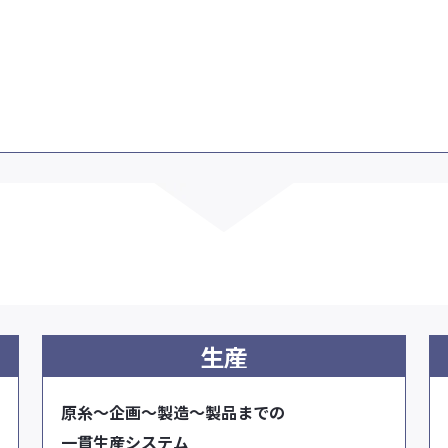
生産
原糸〜企画〜製造〜製品までの
一貫生産システム