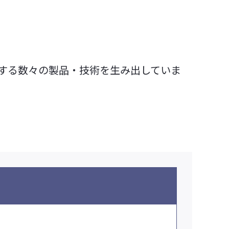
加工事業
ビジネストピックス
水コーティング
人工衛星開発・製造
する数々の製品・技術を生み出していま
成形用炭素繊維プリプレ
水フィルムラミ
グSERECARBO®
工
見る
す
ソリューションから探す
シーンから探す