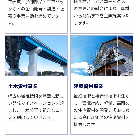
値素材と「ビスコテックス」
ア表皮・加飾部品・エアバッ
の意匠との融合により、素材
クなどの企画開発・製造・販
から商品までを企画提案いた
売の事業活動を進めていま
します。
す。
土木資材事業
建築資材事業
幅広い繊維技術を基盤に新し
繊維技術と複合化技術を生か
い発想でイノベーションを起
し、環境対応、軽量、高耐久
こし、土木分野で新たなニー
の住宅資材を開発。多岐にわ
ズを創出していきます。
たる高付加価値の住宅資材を
提供します。