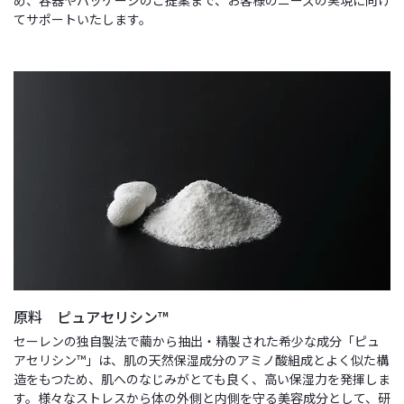
め、容器やパッケージのご提案まで、お客様のニーズの実現に向け
てサポートいたします。
原料 ピュアセリシン™
セーレンの独自製法で繭から抽出・精製された希少な成分「ピュ
アセリシン™」は、肌の天然保湿成分のアミノ酸組成とよく似た構
造をもつため、肌へのなじみがとても良く、高い保湿力を発揮しま
す。様々なストレスから体の外側と内側を守る美容成分として、研