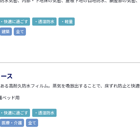
防水気密、内部・下地床の気密、屋根下地の目地防水、胴差部の気密、
・快適に過ごす
・透湿防水
・軽量
建築
全て
ェース
ある高耐久防水フィルム。蒸気を吸放出することで、床ずれ防止と快適
護ベッド用
・快適に過ごす
・透湿防水
医療・介護
全て