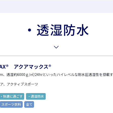
セールスプロモーショ
衣料繊維事業
繊維
ン
・透湿防水
FlexMove®
ビスコテックスPRシート
高透湿防
加工
無縫製ニット
彩dex
PRIMORDIAL®
高透湿防
ネート加
ビスコテックスメイクユ
アブランド
MAX® アクアマックス®
すべて見る
すべて見る
すべて
mm、透湿約6000ｇ/㎡/24hrといったハイレベルな耐水圧透湿性を搭載
ア、アクティブスポーツ
セーレンってどんな会社
機能から探
・快適に過ごす
・透湿防水
スポーツ衣料
全て