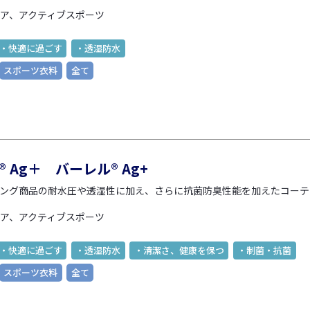
ア、アクティブスポーツ
・快適に過ごす
・透湿防水
スポーツ衣料
全て
L® Ag＋ バーレル® Ag+
ング商品の耐水圧や透湿性に加え、さらに抗菌防臭性能を加えたコーテ
ア、アクティブスポーツ
・快適に過ごす
・透湿防水
・清潔さ、健康を保つ
・制菌・抗菌
スポーツ衣料
全て