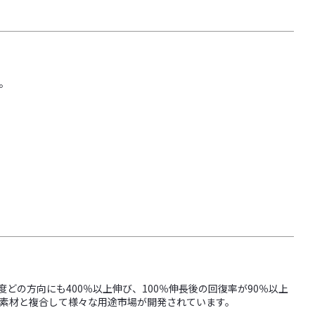
。
どの方向にも400％以上伸び、100％伸長後の回復率が90％以上
素材と複合して様々な用途市場が開発されています。