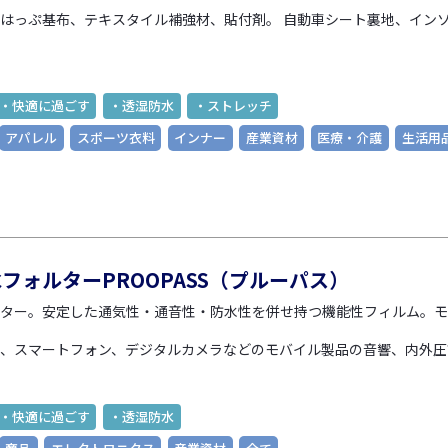
はっぷ基布、テキスタイル補強材、貼付剤。 自動車シート裏地、イン
・快適に過ごす
・透湿防水
・ストレッチ
アパレル
スポーツ衣料
インナー
産業資材
医療・介護
生活用
フォルターPROOPASS（プルーパス）
ター。
安定した通気性・通音性・防水性を併せ持つ機能性フィルム。
モ
、スマートフォン、デジタルカメラなどのモバイル製品の音響、内外圧
・快適に過ごす
・透湿防水