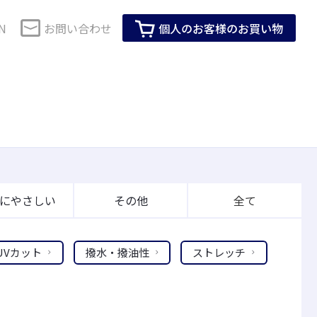
N
お問い合わせ
個人のお客様のお買い物
コーポレートガバナンス
セーレンのSDGs
・健康
生活用品・インテリア
SDGsに対する当社グループの考え方
技術で解決
株式情報
会社紹介動画
IRイベント
企業活動全体を通じたSDGsへの取り組み
M事業
ロールスクリーン用素材
製品・サービスを通じたSDGsへの取り組
にやさしい
その他
全て
IRカレンダー
み
ス化粧品
インテリア家具用素材
ーツ活動
メディア掲載情報
株主総会
ビスコテックスのSDGs
臭アンダーウエ
生活用品
T
UVカット
撥水・撥油性
ストレッチ
見る
すべて見る