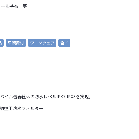
ソール基布 等
品
車輌資材
ワークウェア
全て
バイル機器筐体の防水レベルIPX7,IPX8を実現。
調整用防水フィルター