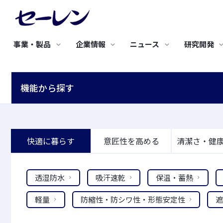
事業・製品
企業情報
ニュース
研究開発
研究開発TOP
サステナビリティTOP
採用情報TOP
新着情報
IRニュース
バリュープロ
環境への取り
事業・製品TOP
企業情報TOP
IR情報TOP
機能から探す
研究開発の基礎戦略
トップメッセージ
新卒採用
究極のビジネ
基本方針
エレクトロニクス
土木・建築・産業資材
研究開発のコンセプト
サステナビリティ基本方針
キャリア採用
人工衛星開発
3つの環境保
株主のみなさまにご挨
セーレンについて
経営理念・経営戦略
経営方針・戦略
研究開発体制
サステナビリティ推進体制
合成皮革QUO
事業活動と環
拶
セーレンのマテリアリティ
成形用炭素繊維
グリーン調達
フレキシブル導電素材
高密度織物 防草シート
快適に暮らす
意匠性を高める
清潔さ・健
IRニュース
中期経営戦略
METAFLEX®
サステナビリティニュース
認証取得
高性能 調湿気密シート
代表挨拶
沿革
セーレンってどんな会
ディスクロージャーポリ
導電布・導電不織布
高耐久遮熱型 透湿防水シ
社？
シー
通音防水フィルター
ート
透湿防水
吸汗速乾
保温・蓄熱
会社紹介動画
コーポレートガバナンス
健康経営への取り組み
軽量
防縮性・防シワ性・形態安定性
遮
すべて見る
すべて見る