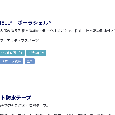
HELL® ポーラシェル®
内部の微多孔層を微細かつ均一化することで、従来に比べ高い耐水性と
ア、アクティブスポーツ
・快適に過ごす
・透湿防水
スポーツ衣料
全て
クト防水テープ
所で使える防水・気密テープ。