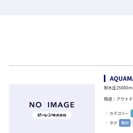
車輌資材
ビスコテックス
合成皮革QUOLE®
ビスコテックスとは
人工皮革Leganu®
インクジェットソリュー
ションサービス
ファブリック
高精細インクジェット
AQUA
すべて見る
すべて見る
耐水圧25000
用途：アウトド
カテゴリー
タグ
素材