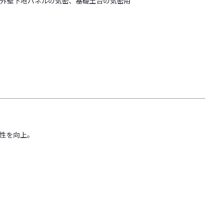
外壁下地パネルの気密、基礎土台の気密用
性を向上。