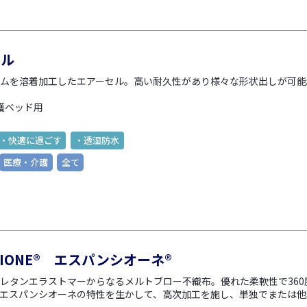
セル
ムを溶着加工したエアーセル。高い耐久性があり様々な形状出しが可能
護ベッド用
・快適に過ごす
・透湿防水
医療・介護
全て
NSIONE® エスパンシオーネ®
レタンエラストマーからなるメルトブロー不織布。優れた柔軟性で360度
エスパンシオーネの特性を生かして、高次加工を施し、単独でまたは他