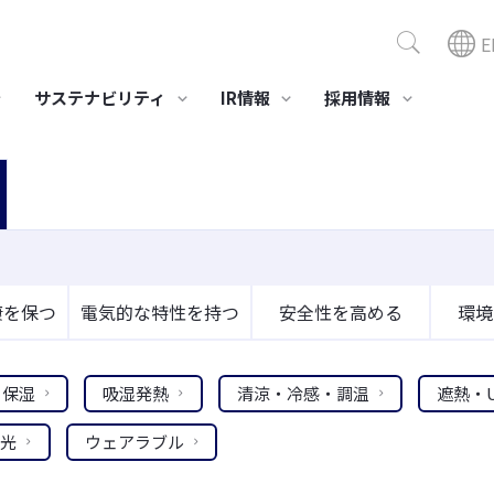
E
サステナビリティ
IR情報
採用情報
ポジション商品
組み
サステナビリティニュース
社会への取り組み
スモデル「ビスコテックス」
セーレングループ人権方針
環境対応
医療・介護
美容
・製造ビジネス
全活動
健康経営への取り組み
業績・財務情報
役員一覧
事業所・グループ会社
IR資料室
当社の
株主・
LE®
境とのかかわり
労働安全衛生
プリプレグ SERECARBO®
ガイドライン
社会貢献活動
接触浄化材ファイバーウ
医療･介護･健康向け製品･
化粧品OE
康を保つ
電気的な特性を持つ
安全性を高める
環境
経営成績
決算報告
株式情報
ィード
素材
コモエー
セーレンってどんな会
会社概要
スポ
財務状況
有価証券報告書
格付情報
合成皮革QUOLE®
総合医療情報システム
社
高性能消
NEW CureLa®
キャッシュ・フローの状
株主通信
株価情報
アDEOES
保湿
吸湿発熱
清涼・冷感・調温
遮熱・
況
高性能 抗ウイルス技術
インベスターズガイド
BYERUS®
光
ウェアラブル
データレポート
すべて見る
すべて見る
すべて