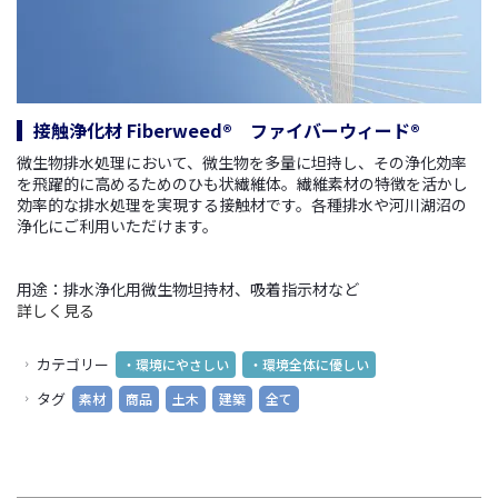
接触浄化材 Fiberweed® ファイバーウィード®
微生物排水処理において、微生物を多量に坦持し、その浄化効率
を飛躍的に高めるためのひも状繊維体。繊維素材の特徴を活かし
効率的な排水処理を実現する接触材です。各種排水や河川湖沼の
浄化にご利用いただけます。
用途：排水浄化用微生物坦持材、吸着指示材など
詳しく見る
カテゴリー
・環境にやさしい
・環境全体に優しい
タグ
素材
商品
土木
建築
全て