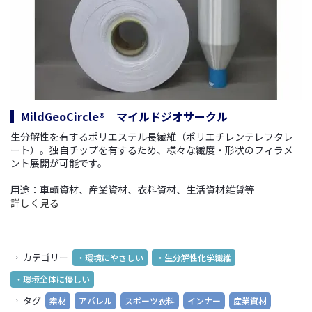
MildGeoCircle® マイルドジオサークル
生分解性を有するポリエステル長繊維（ポリエチレンテレフタレ
ート）。独自チップを有するため、様々な繊度・形状のフィラメ
ント展開が可能です。
用途：車輌資材、産業資材、衣料資材、生活資材雑貨等
詳しく見る
カテゴリー
・環境にやさしい
・生分解性化学繊維
・環境全体に優しい
タグ
素材
アパレル
スポーツ衣料
インナー
産業資材