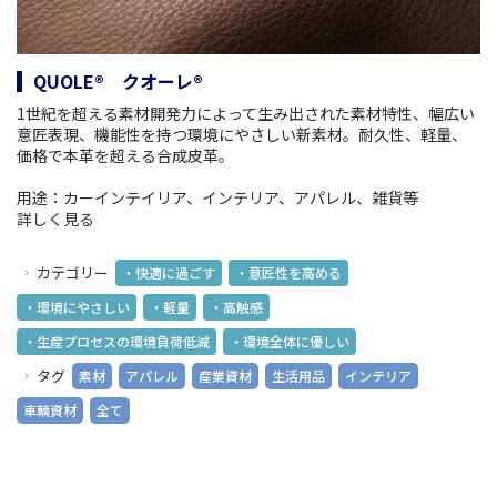
QUOLE® クオーレ®
1世紀を超える素材開発力によって生み出された素材特性、幅広い
意匠表現、機能性を持つ環境にやさしい新素材。
耐久性、軽量、
価格で本革を超える合成皮革。
用途：カーインテイリア、インテリア、アパレル、雑貨等
詳しく見る
カテゴリー
・快適に過ごす
・意匠性を高める
・環境にやさしい
・軽量
・高触感
・生産プロセスの環境負荷低減
・環境全体に優しい
タグ
素材
アパレル
産業資材
生活用品
インテリア
車輌資材
全て