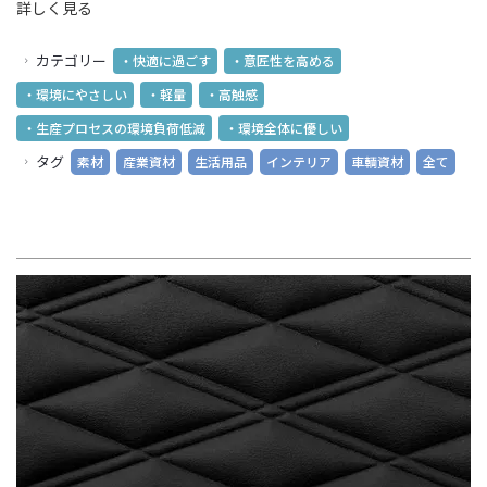
詳しく見る
カテゴリー
・快適に過ごす
・意匠性を高める
・環境にやさしい
・軽量
・高触感
・生産プロセスの環境負荷低減
・環境全体に優しい
タグ
素材
産業資材
生活用品
インテリア
車輌資材
全て