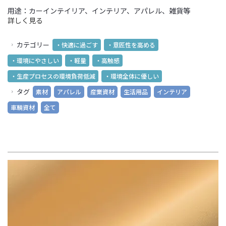
用途：カーインテイリア、インテリア、アパレル、雑貨等
詳しく見る
カテゴリー
・快適に過ごす
・意匠性を高める
・環境にやさしい
・軽量
・高触感
・生産プロセスの環境負荷低減
・環境全体に優しい
タグ
素材
アパレル
産業資材
生活用品
インテリア
車輌資材
全て