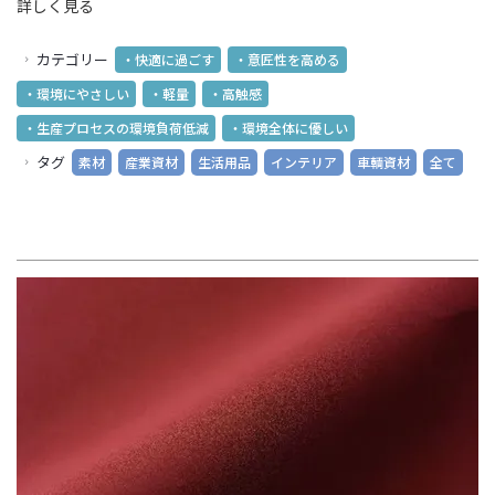
詳しく見る
カテゴリー
・快適に過ごす
・意匠性を高める
・環境にやさしい
・軽量
・高触感
・生産プロセスの環境負荷低減
・環境全体に優しい
タグ
素材
産業資材
生活用品
インテリア
車輌資材
全て