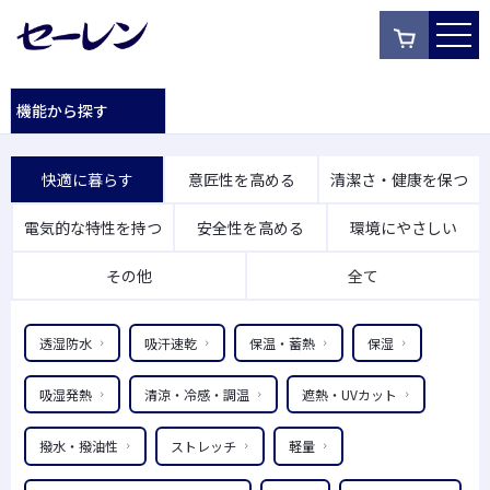
機能から探す
快適に暮らす
意匠性を高める
清潔さ・健康を保つ
電気的な特性を持つ
安全性を高める
環境にやさしい
その他
全て
透湿防水
吸汗速乾
保温・蓄熱
保湿
吸湿発熱
清涼・冷感・調温
遮熱・UVカット
撥水・撥油性
ストレッチ
軽量