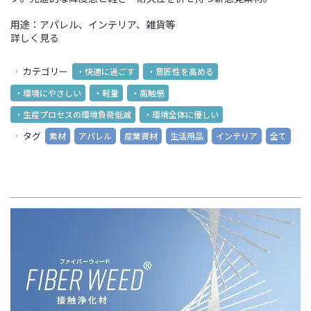
用途：アパレル、インテリア、雑貨等
詳しく見る
カテゴリー
・快適に過ごす
・意匠性を高める
・環境にやさしい
・軽量
・高触感
・生産プロセスの環境負荷低減
・環境全体に優しい
タグ
素材
アパレル
産業資材
生活用品
インテリア
全て