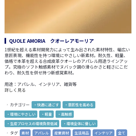
QUOLE AMORIA クオーレアモーリア
1世紀を超える素材開発力によって生み出された素材特性、幅広い
意匠表現、機能性を持つ環境にやさしい新素材。耐久性、軽量、
価格で本革を超える合成皮革クオーレのアパレル用途ラインアッ
プ。究極のソフト触感素材でヌバック調の滑らかさと軽さにこだ
わり、耐久性を併せ持つ新感覚素材。
用途：アパレル、インテリア、雑貨等
詳しく見る
カテゴリー
・快適に過ごす
・意匠性を高める
・環境にやさしい
・軽量
・高触感
・生産プロセスの環境負荷低減
・環境全体に優しい
タグ
素材
アパレル
産業資材
生活用品
インテリア
全て