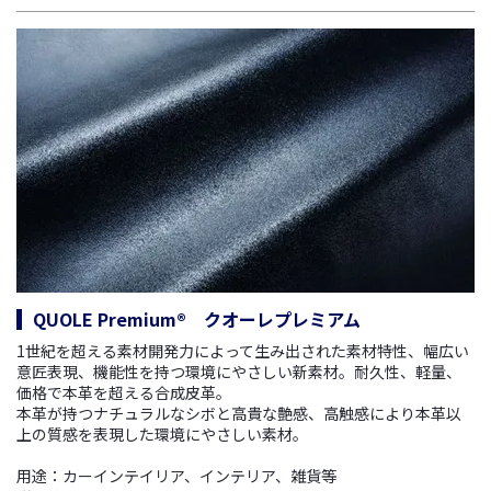
QUOLE Premium® クオーレプレミアム
1世紀を超える素材開発力によって生み出された素材特性、幅広い
意匠表現、機能性を持つ環境にやさしい新素材。
耐久性、軽量、
価格で本革を超える合成皮革。
本革が持つナチュラルなシボと高貴な艶感、高触感により本革以
上の質感を表現した環境にやさしい素材。
用途：カーインテイリア、インテリア、雑貨等