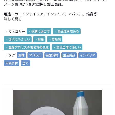
メージ表現が可能な型押し加工商品。
用途：カーインテイリア、インテリア、アパレル、雑貨等
詳しく見る
カテゴリー
・快適に過ごす
・意匠性を高める
・環境にやさしい
・軽量
・高触感
・生産プロセスの環境負荷低減
・環境全体に優しい
タグ
素材
アパレル
産業資材
生活用品
インテリア
車輌資材
全て