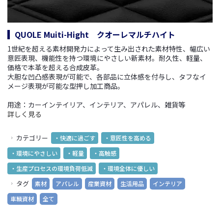
QUOLE Muiti-Hight クオーレマルチハイト
1世紀を超える素材開発力によって生み出された素材特性、幅広い
意匠表現、機能性を持つ環境にやさしい新素材。
耐久性、軽量、
価格で本革を超える合成皮革。
大胆な凹凸感表現が可能で、各部品に立体感を付与し、タフなイ
メージ表現が可能な型押し加工商品。
用途：カーインテイリア、インテリア、アパレル、雑貨等
詳しく見る
カテゴリー
・快適に過ごす
・意匠性を高める
・環境にやさしい
・軽量
・高触感
・生産プロセスの環境負荷低減
・環境全体に優しい
タグ
素材
アパレル
産業資材
生活用品
インテリア
車輌資材
全て