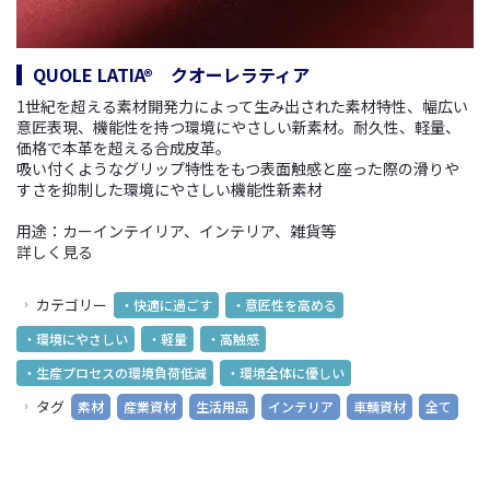
QUOLE LATIA® クオーレラティア
1世紀を超える素材開発力によって生み出された素材特性、幅広い
意匠表現、機能性を持つ環境にやさしい新素材。
耐久性、軽量、
価格で本革を超える合成皮革。
吸い付くようなグリップ特性をもつ表面触感と座った際の滑りや
すさを抑制した環境にやさしい機能性新素材
用途：カーインテイリア、インテリア、雑貨等
詳しく見る
カテゴリー
・快適に過ごす
・意匠性を高める
・環境にやさしい
・軽量
・高触感
・生産プロセスの環境負荷低減
・環境全体に優しい
タグ
素材
産業資材
生活用品
インテリア
車輌資材
全て