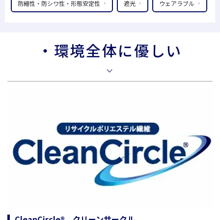
防縮性・防シワ性・形態安定性
遮光
ウェアラブル
・環境全体に優しい
CleanCircle® クリーンサークル