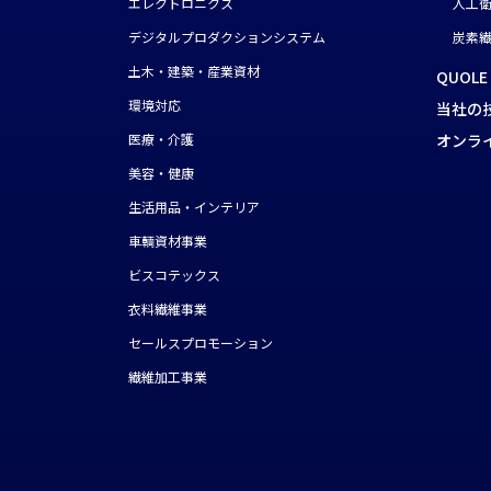
エレクトロニクス
人工
デジタルプロダクションシステム
炭素繊
土木・建築・産業資材
QUOLE
環境対応
当社の
医療・介護
オンラ
美容・健康
生活用品・インテリア
車輌資材事業
ビスコテックス
衣料繊維事業
セールスプロモーション
繊維加工事業