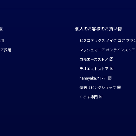
報
個人のお客様のお買い物
採用
ビスコテックス メイク ユア ブラ
リア採用
マッシュマニア オンラインストア
コモエースストア
デオエストストア
hanayakaストア
快適リビングショップ
くろす専門