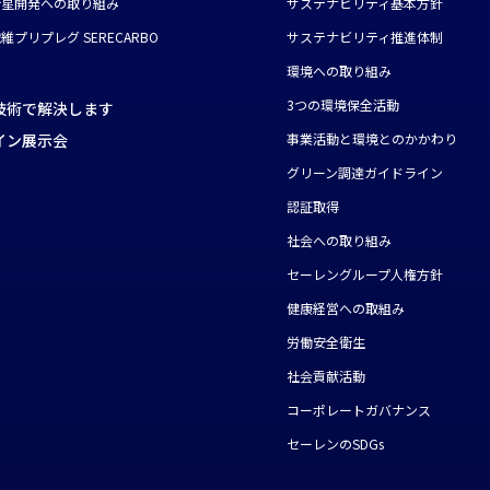
衛星開発への取り組み
サステナビリティ基本方針
維プリプレグ SERECARBO
サステナビリティ推進体制
環境への取り組み
3つの環境保全活動
技術で解決します
イン展示会
事業活動と環境とのかかわり
グリーン調達ガイドライン
認証取得
社会への取り組み
セーレングループ人権方針
健康経営への取組み
労働安全衛生
社会貢献活動
コーポレートガバナンス
セーレンのSDGs