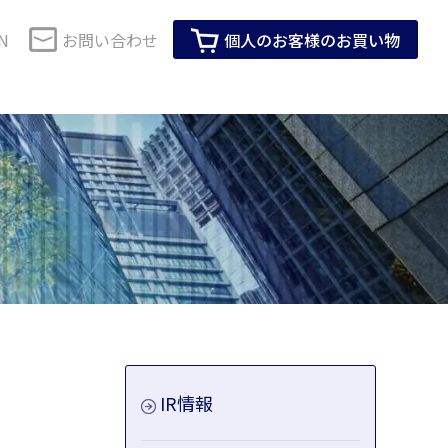
N
お問い合わせ
個人のお客様のお買い物
コーポレートガバナンス
セーレンのSDGs
・健康
生活用品・インテリア
SDGsに対する当社グループの考え方
技術で解決
株式情報
会社紹介動画
IRイベント
企業活動全体を通じたSDGsへの取り組み
M事業
ロールスクリーン用素材
製品・サービスを通じたSDGsへの取り組
IRカレンダー
み
ス化粧品
インテリア家具用素材
ーツ活動
メディア掲載情報
株主総会
ビスコテックスのSDGs
臭アンダーウエ
生活用品
T
IR情報
見る
すべて見る