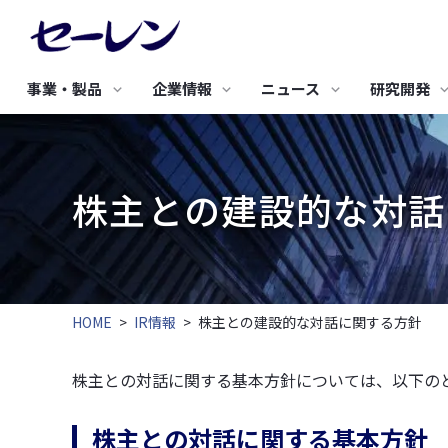
事業・製品
企業情報
ニュース
研究開発
研究開発TOP
サステナビリティTOP
採用情報TOP
新着情報
IRニュース
バリュープロ
環境への取り
事業・製品TOP
企業情報TOP
IR情報TOP
研究開発の基礎戦略
トップメッセージ
新卒採用
究極のビジネ
基本方針
株主との建設的な対話
エレクトロニクス
土木・建築・産業資材
研究開発のコンセプト
サステナビリティ基本方針
キャリア採用
人工衛星開発
3つの環境保
株主のみなさまにご挨
セーレンについて
経営理念・経営戦略
経営方針・戦略
研究開発体制
サステナビリティ推進体制
合成皮革QUO
事業活動と環
拶
セーレンのマテリアリティ
成形用炭素繊維
グリーン調達
フレキシブル導電素材
高密度織物 防草シート
IRニュース
中期経営戦略
METAFLEX®
サステナビリティニュース
認証取得
高性能 調湿気密シート
代表挨拶
沿革
セーレンってどんな会
ディスクロージャーポリ
導電布・導電不織布
HOME
>
IR情報
>
株主との建設的な対話に関する方針
高耐久遮熱型 透湿防水シ
社？
シー
通音防水フィルター
ート
会社紹介動画
コーポレートガバナンス
株主との対話に関する基本方針については、以下の
健康経営への取り組み
すべて見る
すべて見る
株主との対話に関する基本方針