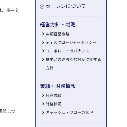
セーレンについて
は、株主と
加工事業
ビジネストピックス
経営方針・戦略
中期経営戦略
水コーティング
人工衛星開発・製造
ディスクロージャーポリシー
成形用炭素繊維プリプレ
水フィルムラミ
グSERECARBO®
コーポレートガバナンス
工
株主との建設的な対話に関する
方針
見る
業績・財務情報
経営成績
す
ソリューションから探す
シーンから探す
財務状況
留意しつ
キャッシュ・フローの状況