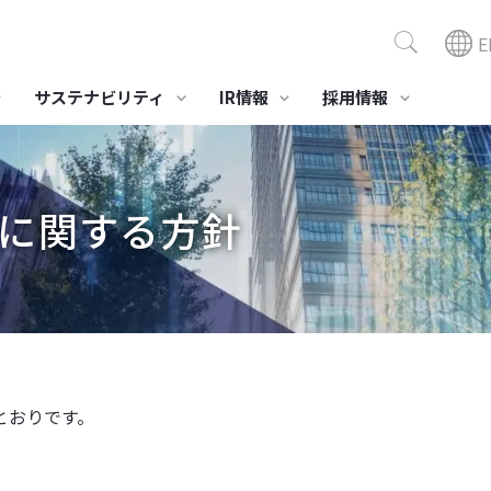
E
サステナビリティ
IR情報
採用情報
ポジション商品
組み
サステナビリティニュース
社会への取り組み
スモデル「ビスコテックス」
セーレングループ人権方針
に関する方針
環境対応
医療・介護
美容
・製造ビジネス
全活動
健康経営への取り組み
業績・財務情報
役員一覧
事業所・グループ会社
IR資料室
当社の
株主・
LE®
境とのかかわり
労働安全衛生
プリプレグ SERECARBO®
ガイドライン
社会貢献活動
接触浄化材ファイバーウ
医療･介護･健康向け製品･
化粧品OE
経営成績
決算報告
株式情報
ィード
素材
コモエー
セーレンってどんな会
会社概要
スポ
財務状況
有価証券報告書
格付情報
合成皮革QUOLE®
総合医療情報システム
社
高性能消
NEW CureLa®
キャッシュ・フローの状
株主通信
株価情報
アDEOES
況
高性能 抗ウイルス技術
インベスターズガイド
とおりです。
BYERUS®
データレポート
すべて見る
すべて見る
すべて