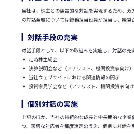
当社は、株主との建設的な対話を実現するため、双
車輌資材
ビスコテックス
の対話全般については総務担当役員が担当し、経営
対話手段の充実
合成皮革QUOLE®
ビスコテックスとは
人工皮革Leganu®
インクジェットソリュー
対話手段として、以下の取組みを実施し、対話の充
ションサービス
ファブリック
定時株主総会
高精細インクジェット
決算説明会など（アナリスト、機関投資家向け）
当社ウェブサイトにおける関連情報の開示
すべて見る
すべて見る
投資家見学会など（アナリスト、機関投資家向け
個別対話の実施
上記のほか、当社の持続的な成長と中長期的な企業
つ、適切な対応者を都度選定のうえ、個別に対話を