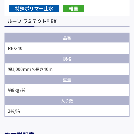
特殊ポリマー止水
軽量
ルーフ ラミテクト®︎ EX
品番
REX-40
規格
幅1,000mm×長さ40m
重量
約8kg/巻
入り数
2巻/箱