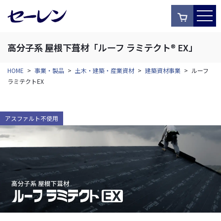
高分子系 屋根下葺材「ルーフ ラミテクト®︎ EX」
HOME
>
事業・製品
>
土木・建築・産業資材
>
建築資材事業
>
ルーフ
ラミテクトEX
アスファルト不使用