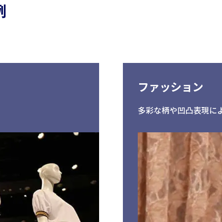
例
セールスプロモーショ
衣料繊維事業
繊維
ン
FlexMove®
ビスコテックスPRシート
高透湿防
加工
無縫製ニット
彩dex
ファッション
PRIMORDIAL®
高透湿防
ネート加
ビスコテックスメイクユ
多彩な柄や凹凸表現に
アブランド
すべて見る
すべて見る
すべて
セーレンってどんな会社
機能から探