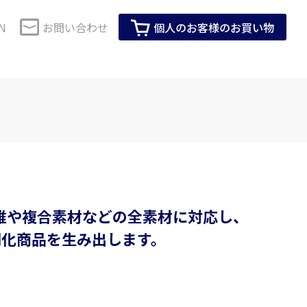
N
お問い合わせ
個人のお客様のお買い物
コーポレートガバナンス
セーレンのSDGs
・健康
生活用品・インテリア
SDGsに対する当社グループの考え方
技術で解決
株式情報
会社紹介動画
IRイベント
企業活動全体を通じたSDGsへの取り組み
M事業
ロールスクリーン用素材
製品・サービスを通じたSDGsへの取り組
IRカレンダー
み
ス化粧品
インテリア家具用素材
維や複合素材などの全素材に対応し、
ーツ活動
メディア掲載情報
株主総会
ビスコテックスのSDGs
臭アンダーウエ
生活用品
別化商品を生み出します。
T
見る
すべて見る