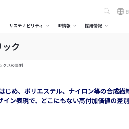
E
サステナビリティ
IR情報
採用情報
リック
ポジション商品
組み
サステナビリティニュース
社会への取り組み
スモデル「ビスコテックス」
セーレングループ人権方針
環境対応
医療・介護
美容
・製造ビジネス
全活動
健康経営への取り組み
ックスの事例
業績・財務情報
役員一覧
事業所・グループ会社
IR資料室
当社の
株主・
LE®
境とのかかわり
労働安全衛生
プリプレグ SERECARBO®
ガイドライン
社会貢献活動
接触浄化材ファイバーウ
医療･介護･健康向け製品･
化粧品OE
経営成績
決算報告
株式情報
ィード
素材
コモエー
セーレンってどんな会
はじめ、ポリエステル、ナイロン等の合成繊
会社概要
スポ
財務状況
有価証券報告書
格付情報
合成皮革QUOLE®
総合医療情報システム
社
高性能消
NEW CureLa®
なデザイン表現で、どこにもない高付加価値の差
キャッシュ・フローの状
株主通信
株価情報
アDEOES
況
高性能 抗ウイルス技術
インベスターズガイド
BYERUS®
データレポート
すべて見る
すべて見る
すべて