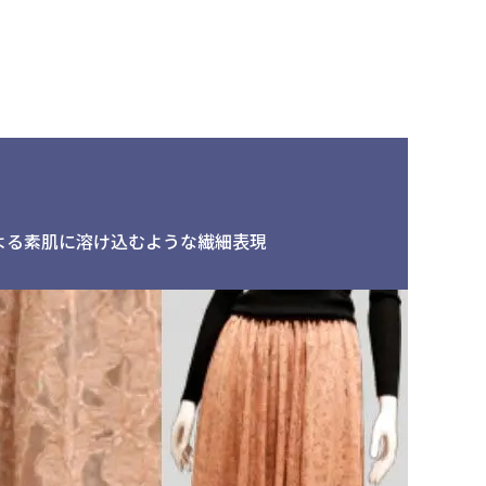
加工事業
ビジネストピックス
水コーティング
人工衛星開発・製造
成形用炭素繊維プリプレ
水フィルムラミ
グSERECARBO®
工
よる素肌に溶け込むような繊細表現
見る
す
ソリューションから探す
シーンから探す