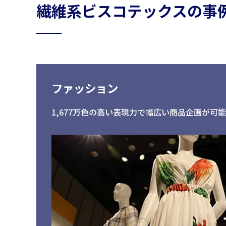
繊維系ビスコテックスの事
車輌資材
ビスコテックス
合成皮革QUOLE®
ビスコテックスとは
人工皮革Leganu®
インクジェットソリュー
ファッション
ションサービス
ファブリック
高精細インクジェット
1,677万色の高い表現力で幅広い商品企画が可能
すべて見る
すべて見る