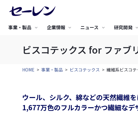
事業・製品
企業情報
ニュース
研究開発
ビスコテックス for ファブ
研究開発TOP
サステナビリティTOP
採用情報TOP
新着情報
IRニュース
バリュープロ
環境への取り
事業・製品TOP
企業情報TOP
IR情報TOP
研究開発の基礎戦略
トップメッセージ
新卒採用
究極のビジネ
基本方針
エレクトロニクス
土木・建築・産業資材
研究開発のコンセプト
サステナビリティ基本方針
キャリア採用
人工衛星開発
3つの環境保
株主のみなさまにご挨
HOME
>
事業・製品
>
ビスコテックス
>
繊維系ビスコテ
セーレンについて
経営理念・経営戦略
経営方針・戦略
研究開発体制
サステナビリティ推進体制
合成皮革QUO
事業活動と環
拶
セーレンのマテリアリティ
成形用炭素繊維
グリーン調達
フレキシブル導電素材
高密度織物 防草シート
IRニュース
中期経営戦略
METAFLEX®
サステナビリティニュース
認証取得
高性能 調湿気密シート
ウール、シルク、綿などの天然繊維を
代表挨拶
沿革
セーレンってどんな会
ディスクロージャーポリ
導電布・導電不織布
高耐久遮熱型 透湿防水シ
社？
シー
1,677万色のフルカラーかつ繊細
通音防水フィルター
ート
会社紹介動画
コーポレートガバナンス
健康経営への取り組み
すべて見る
すべて見る